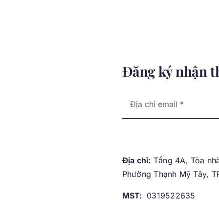
Đăng ký nhận t
Địa chỉ:
Tầng 4A, Tòa nhà
Phường Thạnh Mỹ Tây, TP
MST:
0319522635