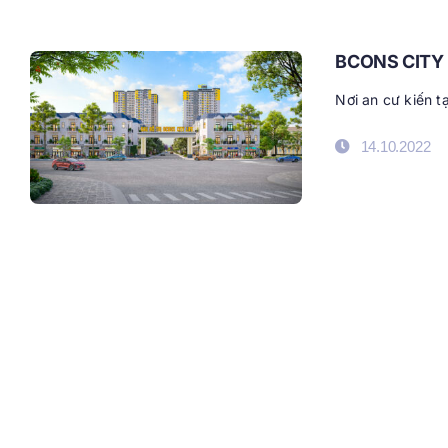
BCONS CITY 
Nơi an cư kiến t
14.10.2022