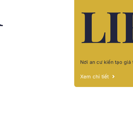
n
LI
Nơi an cư kiến tạo giá 
Xem chi tiết