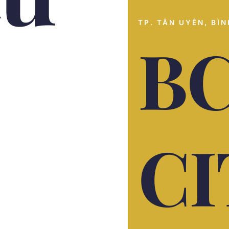
TP. TÂN UYÊN, BÌ
B
CI