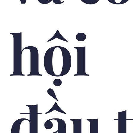
hội
đầu 