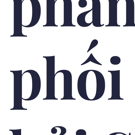
phâ
phối