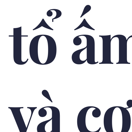
tổ ấ
và cơ