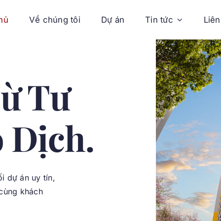
hủ
Về chúng tôi
Dự án
Tin tức
Liên
ừ Tư
 Dịch.
 dự án uy tín,
 cùng khách