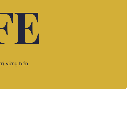
FE
trị vững bền